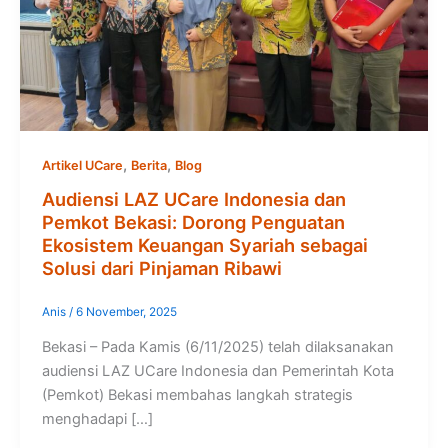
,
,
Artikel UCare
Berita
Blog
Audiensi LAZ UCare Indonesia dan
Pemkot Bekasi: Dorong Penguatan
Ekosistem Keuangan Syariah sebagai
Solusi dari Pinjaman Ribawi
Anis
/
6 November, 2025
Bekasi – Pada Kamis (6/11/2025) telah dilaksanakan
audiensi LAZ UCare Indonesia dan Pemerintah Kota
(Pemkot) Bekasi membahas langkah strategis
menghadapi […]