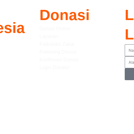
Donasi
L
esia
Donasi Online
L
Layanan
Kalkulator Zakat
Rekening Donasi
Konfirmasi Donasi
Login Donatur