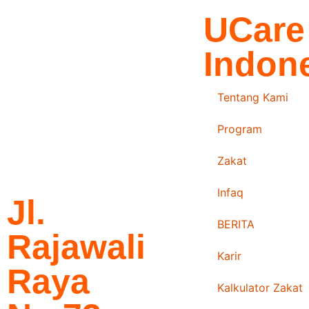
UCare
Indon
Tentang Kami
Program
Zakat
Infaq
Jl.
BERITA
Rajawali
Karir
Raya
Kalkulator Zakat