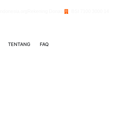
ndonesia.org
Rekening Donasi
BSI 7100 3000 14
TENTANG
FAQ