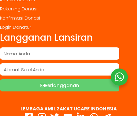
Rekening Donasi
Konfirmasi Donasi
Login Donatur
Langganan Lansiran
Berlangganan
LEMBAGA AMIL ZAKAT UCARE INDONESIA
© Yayasan Ukhuwah Care
Indonesia
|