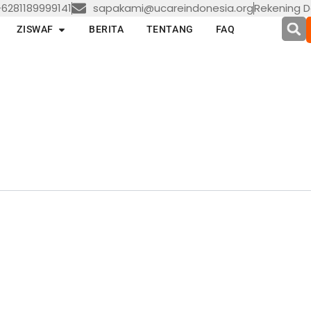
6281189999141
sapakami@ucareindonesia.org
Rekening D
en LAYANAN
Open ZISWAF
ZISWAF
BERITA
TENTANG
FAQ