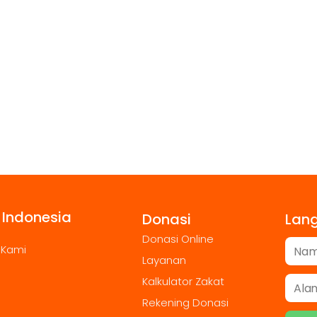
 Indonesia
Donasi
Lan
Donasi Online
 Kami
Layanan
Kalkulator Zakat
Rekening Donasi