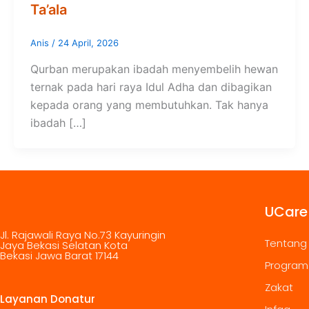
Ta’ala
Anis
/
24 April, 2026
Qurban merupakan ibadah menyembelih hewan
ternak pada hari raya Idul Adha dan dibagikan
kepada orang yang membutuhkan. Tak hanya
ibadah […]
UCare
Jl. Rajawali Raya No.73 Kayuringin
Tentang
Jaya Bekasi Selatan Kota
Bekasi Jawa Barat 17144
Program
Zakat
Layanan Donatur