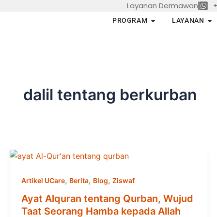
Layanan Dermawan
+
Skip
to
Open PROGRAM
Op
PROGRAM
LAYANAN
content
dalil tentang berkurban
,
,
,
Artikel UCare
Berita
Blog
Ziswaf
Ayat Alquran tentang Qurban, Wujud
Taat Seorang Hamba kepada Allah