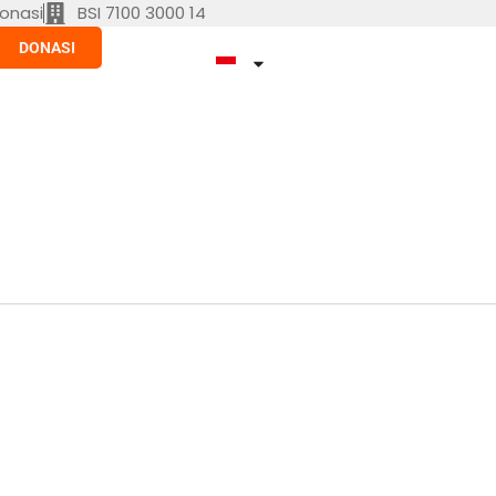
onasi
BSI 7100 3000 14
DONASI