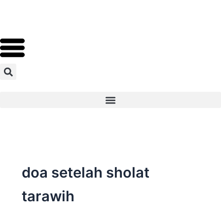
Skip
to
content
doa setelah sholat
tarawih