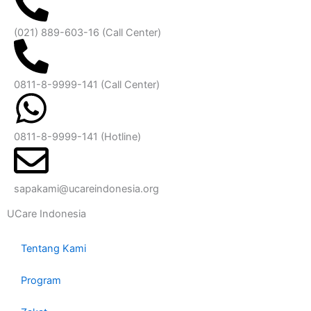
(021) 889-603-16
(Call Center)
0811-8-9999-141 (Call Center)
0811-8-9999-141
(Hotline)
sapakami@ucareindonesia.org
UCare Indonesia
Tentang Kami
Program