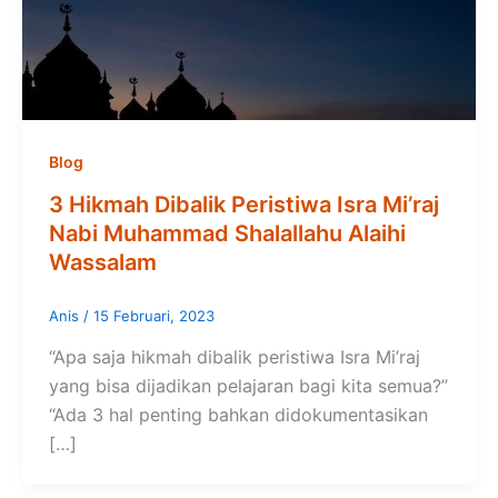
Blog
3 Hikmah Dibalik Peristiwa Isra Mi’raj
Nabi Muhammad Shalallahu Alaihi
Wassalam
Anis
/
15 Februari, 2023
“Apa saja hikmah dibalik peristiwa Isra Mi’raj
yang bisa dijadikan pelajaran bagi kita semua?”
“Ada 3 hal penting bahkan didokumentasikan
[…]