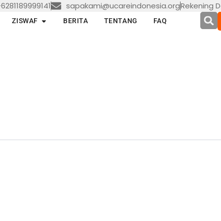
6281189999141
sapakami@ucareindonesia.org
Rekening D
en LAYANAN
Open ZISWAF
ZISWAF
BERITA
TENTANG
FAQ