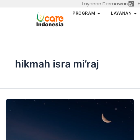
Layanan Dermawan
+
Skip
to
Open PROGRAM
Op
PROGRAM
LAYANAN
content
hikmah isra mi’raj