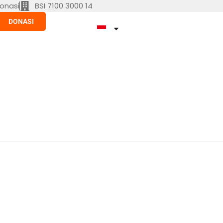
onasi
BSI 7100 3000 14
DONASI