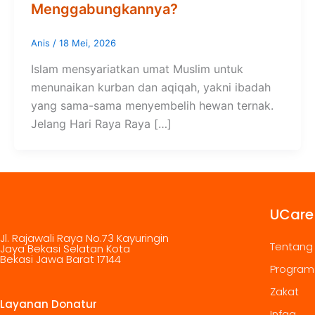
Menggabungkannya?
Anis
/
18 Mei, 2026
Islam mensyariatkan umat Muslim untuk
menunaikan kurban dan aqiqah, yakni ibadah
yang sama-sama menyembelih hewan ternak.
Jelang Hari Raya Raya […]
UCare
Jl. Rajawali Raya No.73 Kayuringin
Tentang
Jaya Bekasi Selatan Kota
Bekasi Jawa Barat 17144
Program
Zakat
Layanan Donatur
Infaq