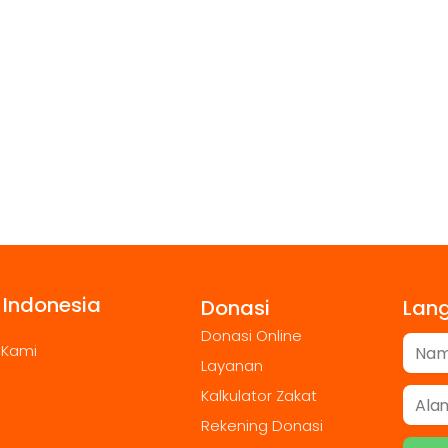
 Indonesia
Donasi
Lan
Donasi Online
 Kami
Layanan
Kalkulator Zakat
Rekening Donasi