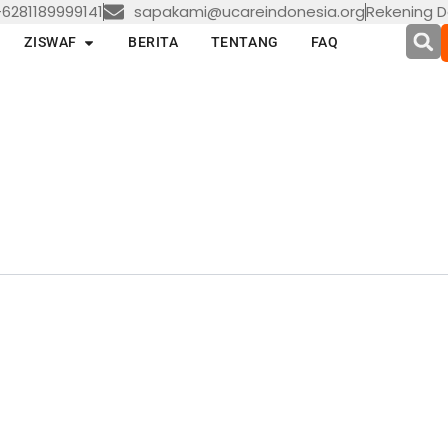
6281189999141
sapakami@ucareindonesia.org
Rekening D
en LAYANAN
Open ZISWAF
ZISWAF
BERITA
TENTANG
FAQ