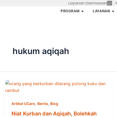
Layanan Dermawan
+
Skip
to
Open PROGRAM
Op
PROGRAM
LAYANAN
content
hukum aqiqah
,
,
Artikel UCare
Berita
Blog
Niat Kurban dan Aqiqah, Bolehkah