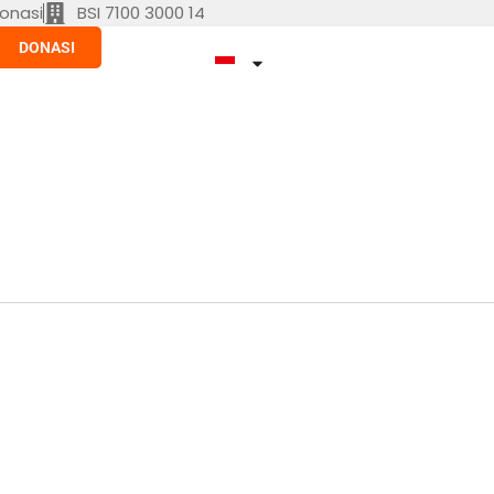
onasi
BSI 7100 3000 14
DONASI