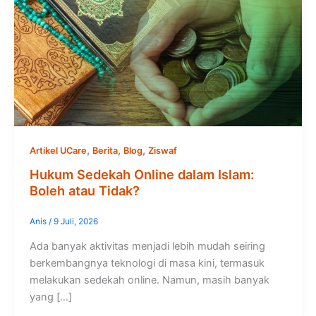
,
,
,
Artikel UCare
Berita
Blog
Ziswaf
Hukum Sedekah Online dalam Islam:
Boleh atau Tidak?
Anis
/
9 Juli, 2026
Ada banyak aktivitas menjadi lebih mudah seiring
berkembangnya teknologi di masa kini, termasuk
melakukan sedekah online. Namun, masih banyak
yang […]