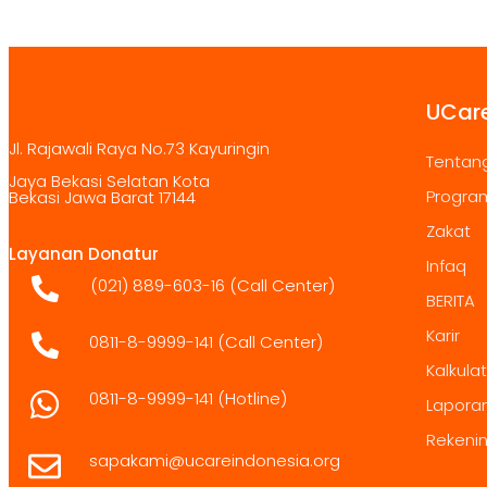
UCare
Jl. Rajawali Raya No.73 Kayuringin
Tentan
Jaya Bekasi Selatan Kota
Progra
Bekasi Jawa Barat 17144
Zakat
Layanan Donatur
Infaq
(021) 889-603-16
(Call Center)
BERITA
Karir
0811-8-9999-141 (Call Center)
Kalkula
0811-8-9999-141
(Hotline)
Lapora
Rekeni
sapakami@ucareindonesia.org