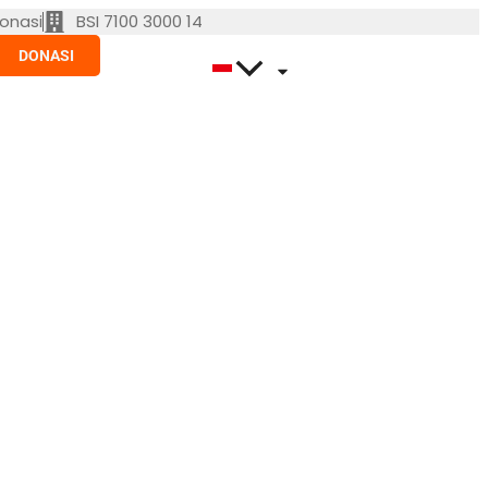
onasi
BSI 7100 3000 14
DONASI