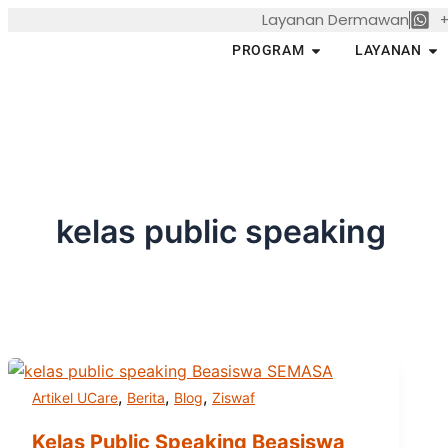
Skip
Layanan Dermawan
+
to
Open PROGRAM
Op
PROGRAM
LAYANAN
content
kelas public speaking
,
,
,
Artikel UCare
Berita
Blog
Ziswaf
Kelas Public Speaking Beasiswa