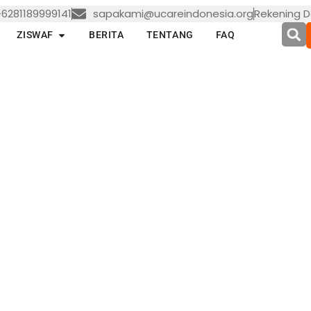
6281189999141
sapakami@ucareindonesia.org
Rekening D
en LAYANAN
Open ZISWAF
ZISWAF
BERITA
TENTANG
FAQ