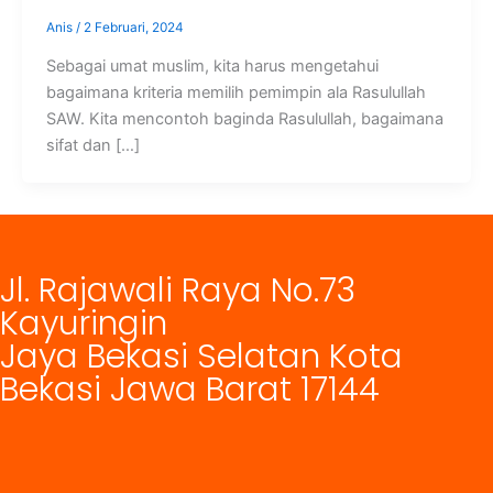
Anis
/
2 Februari, 2024
Sebagai umat muslim, kita harus mengetahui
bagaimana kriteria memilih pemimpin ala Rasulullah
SAW. Kita mencontoh baginda Rasulullah, bagaimana
sifat dan […]
Jl. Rajawali Raya No.73
Kayuringin
Jaya Bekasi Selatan Kota
Bekasi Jawa Barat 17144