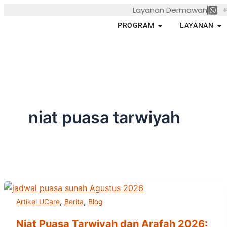
Skip
Layanan Dermawan
+
to
Open PROGRAM
Op
PROGRAM
LAYANAN
content
niat puasa tarwiyah
,
,
Artikel UCare
Berita
Blog
Niat Puasa Tarwiyah dan Arafah 2026: