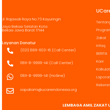
UCare
Jl. Rajawali Raya No.73 Kayuringin
Tentan
Jaya Bekasi Selatan Kota
Progra
Bekasi Jawa Barat 17144
Zakat
Layanan Donatur
Infaq
(021) 889-603-16
(Call Center)
BERITA
Karir
0811-8-9999-141 (Call Center)
Kalkula
0811-8-9999-141
(Hotline)
Lapora
Rekeni
sapakami@ucareindonesia.org
LEMBAGA AMIL ZAKAT 