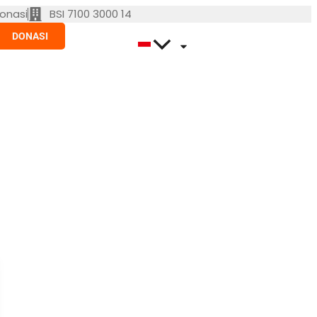
onasi
BSI 7100 3000 14
DONASI