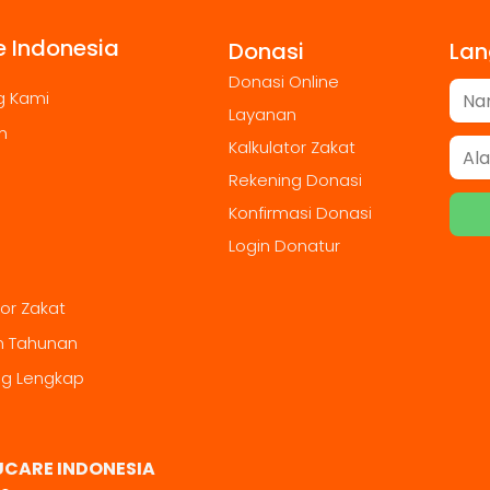
 Indonesia
Donasi
Lan
Donasi Online
g Kami
Layanan
m
Kalkulator Zakat
Rekening Donasi
Konfirmasi Donasi
Login Donatur
tor Zakat
n Tahunan
ng Lengkap
UCARE INDONESIA