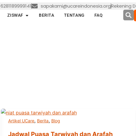
6281189999141
sapakami@ucareindonesia.org
Rekening D
en LAYANAN
Open ZISWAF
ZISWAF
BERITA
TENTANG
FAQ
,
,
Artikel UCare
Berita
Blog
Jadwal Puasa Tarwiyah dan Arafah