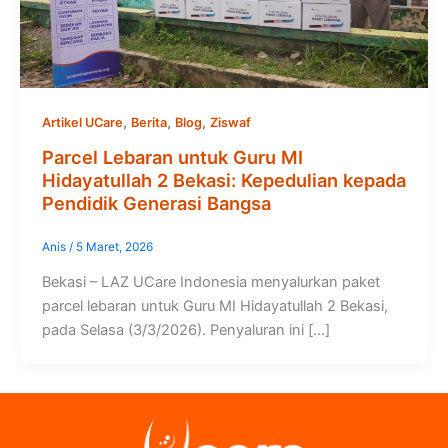
,
,
,
Artikel UCare
Berita
Blog
Ziswaf
Parcel Lebaran untuk Guru MI
Hidayatullah 2 Bekasi: Kepedulian kepada
Pendidik Generasi Bangsa
Anis
/
5 Maret, 2026
Bekasi – LAZ UCare Indonesia menyalurkan paket
parcel lebaran untuk Guru MI Hidayatullah 2 Bekasi,
pada Selasa (3/3/2026). Penyaluran ini […]