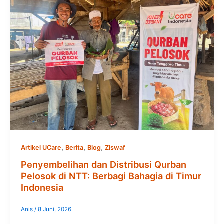
,
,
,
Artikel UCare
Berita
Blog
Ziswaf
Penyembelihan dan Distribusi Qurban
Pelosok di NTT: Berbagi Bahagia di Timur
Indonesia
Anis
/
8 Juni, 2026