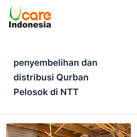
Skip
to
content
penyembelihan dan
distribusi Qurban
Pelosok di NTT