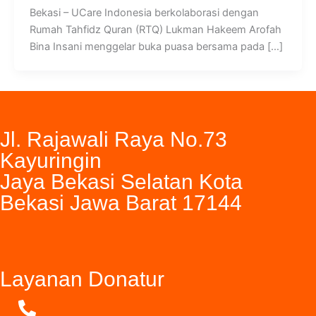
Bekasi – UCare Indonesia berkolaborasi dengan
Rumah Tahfidz Quran (RTQ) Lukman Hakeem Arofah
Bina Insani menggelar buka puasa bersama pada […]
Jl. Rajawali Raya No.73
Kayuringin
Jaya Bekasi Selatan Kota
Bekasi Jawa Barat 17144
Layanan Donatur