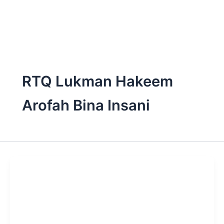
Skip
to
content
RTQ Lukman Hakeem
Arofah Bina Insani