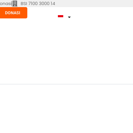
onasi
BSI 7100 3000 14
DONASI