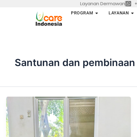
Layanan Dermawan
+
Skip
to
Open PROGRAM
Op
PROGRAM
LAYANAN
content
Santunan dan pembinaan 