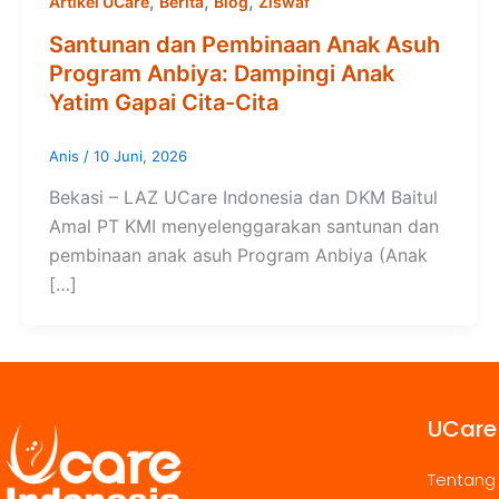
,
,
,
Artikel UCare
Berita
Blog
Ziswaf
Santunan dan Pembinaan Anak Asuh
Program Anbiya: Dampingi Anak
Yatim Gapai Cita-Cita
Anis
/
10 Juni, 2026
Bekasi – LAZ UCare Indonesia dan DKM Baitul
Amal PT KMI menyelenggarakan santunan dan
pembinaan anak asuh Program Anbiya (Anak
[…]
UCare
Tentang