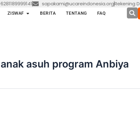
6281189999141
sapakami@ucareindonesia.org
Rekening D
en LAYANAN
Open ZISWAF
ZISWAF
BERITA
TENTANG
FAQ
anak asuh program Anbiya