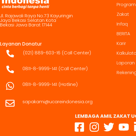
Program
Zakat
Jl. Rajawali Raya No.73 Kayuringin
Jaya Bekasi Selatan Kota
Infaq
Bekasi Jawa Barat 17144
BERITA
Karir
Layanan Donatur
(021) 889-603-16
(Call Center)
Kalkulat
Laporan
0811-8-9999-141 (Call Center)
Rekenin
0811-8-9999-141
(Hotline)
sapakami@ucareindonesia.org
LEMBAGA AMIL ZAKAT U