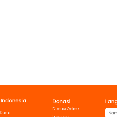
 Indonesia
Donasi
Lan
Donasi Online
 Kami
Layanan