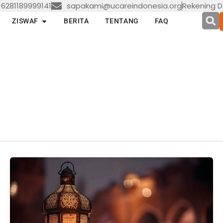
6281189999141
sapakami@ucareindonesia.org
Rekening D
en LAYANAN
Open ZISWAF
ZISWAF
BERITA
TENTANG
FAQ