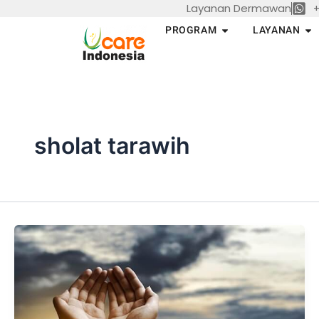
Layanan Dermawan
+
Skip
to
Open PROGRAM
Op
PROGRAM
LAYANAN
content
sholat tarawih