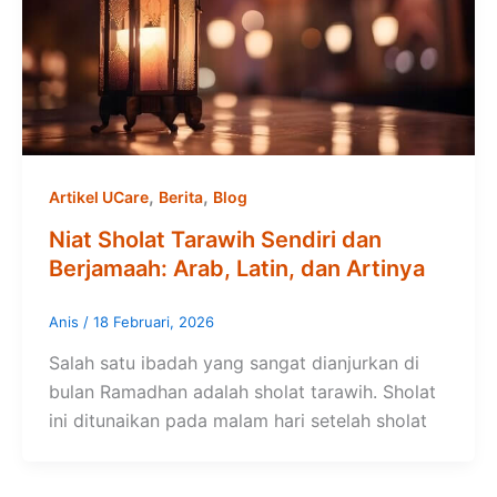
,
,
Artikel UCare
Berita
Blog
Niat Sholat Tarawih Sendiri dan
Berjamaah: Arab, Latin, dan Artinya
Anis
/
18 Februari, 2026
Salah satu ibadah yang sangat dianjurkan di
bulan Ramadhan adalah sholat tarawih. Sholat
ini ditunaikan pada malam hari setelah sholat