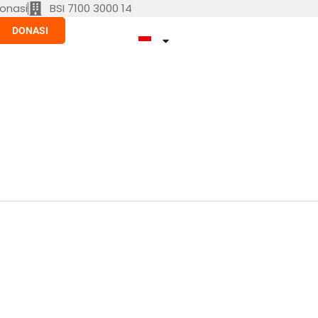
onasi
BSI 7100 3000 14
DONASI