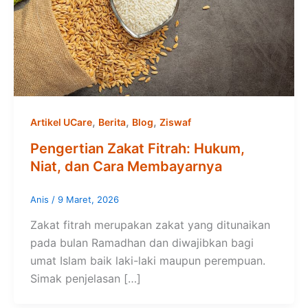
,
,
,
Artikel UCare
Berita
Blog
Ziswaf
Pengertian Zakat Fitrah: Hukum,
Niat, dan Cara Membayarnya
Anis
/
9 Maret, 2026
Zakat fitrah merupakan zakat yang ditunaikan
pada bulan Ramadhan dan diwajibkan bagi
umat Islam baik laki-laki maupun perempuan.
Simak penjelasan […]