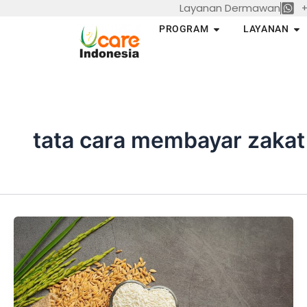
Layanan Dermawan
+
Skip
to
Open PROGRAM
Op
PROGRAM
LAYANAN
content
tata cara membayar zakat 