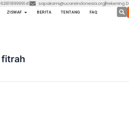
6281189999141
sapakami@ucareindonesia.org
Rekening D
en LAYANAN
Open ZISWAF
ZISWAF
BERITA
TENTANG
FAQ
fitrah