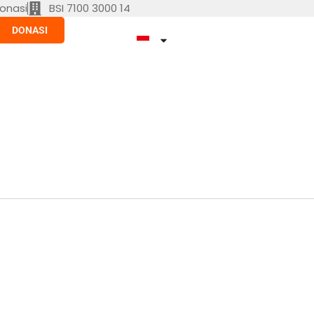
onasi
BSI 7100 3000 14
DONASI