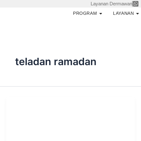
Skip
Layanan Dermawan
to
Open PROGRAM
O
PROGRAM
LAYANAN
content
teladan ramadan