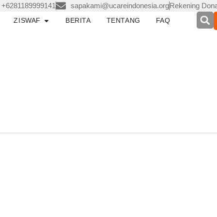
+6281189999141
sapakami@ucareindonesia.org
Rekening Dona
pen LAYANAN
Open ZISWAF
ZISWAF
BERITA
TENTANG
FAQ