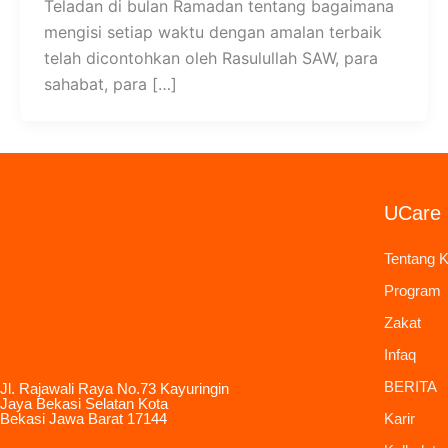
Teladan di bulan Ramadan tentang bagaimana
mengisi setiap waktu dengan amalan terbaik
telah dicontohkan oleh Rasulullah SAW, para
sahabat, para […]
UCare 
Tentang 
Program
Zakat
Infaq
BERITA
Jl. Rajawali Raya No.73 Kayuringin
Jaya Bekasi Selatan Kota
Bekasi Jawa Barat 17144
Karir