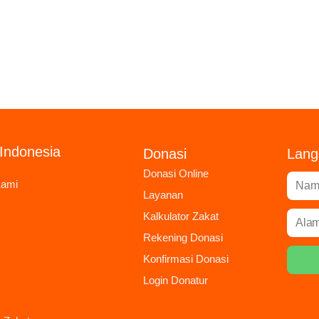
Indonesia
Donasi
Lang
Donasi Online
Kami
Layanan
Kalkulator Zakat
Rekening Donasi
Konfirmasi Donasi
Login Donatur