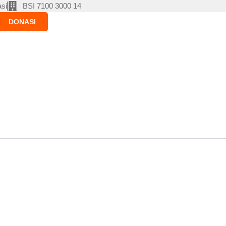
si
BSI 7100 3000 14
DONASI