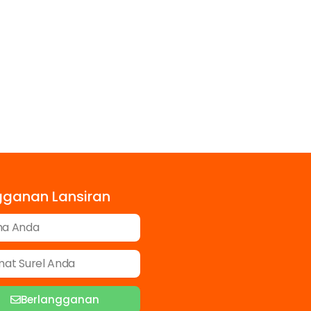
gganan Lansiran
Berlangganan