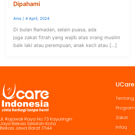
Dipahami
Anis
/
4 April, 2024
Di bulan Ramadan, selain puasa, ada
juga zakat fitrah yang wajib atas orang muslim
baik laki atau perempuan, anak kecil atau […]
UCare
Tentang
Program
Zakat
Jl. Rajawali Raya No.73 Kayuringin
Jaya Bekasi Selatan Kota
Infaq
Bekasi Jawa Barat 17144