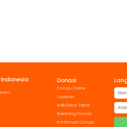
 Indonesia
Donasi
Lan
Donasi Online
 Kami
Layanan
Kalkulator Zakat
Rekening Donasi
Konfirmasi Donasi