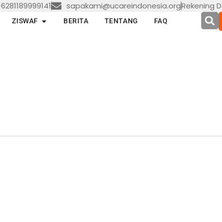
6281189999141
sapakami@ucareindonesia.org
Rekening D
en LAYANAN
Open ZISWAF
ZISWAF
BERITA
TENTANG
FAQ