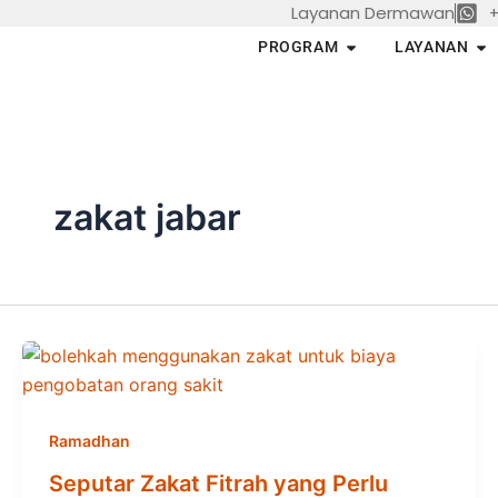
Layanan Dermawan
+
Skip
to
Open PROGRAM
Op
PROGRAM
LAYANAN
content
zakat jabar
Ramadhan
Seputar Zakat Fitrah yang Perlu