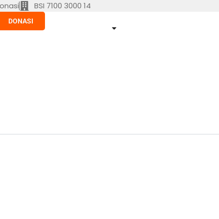
onasi
BSI 7100 3000 14
DONASI