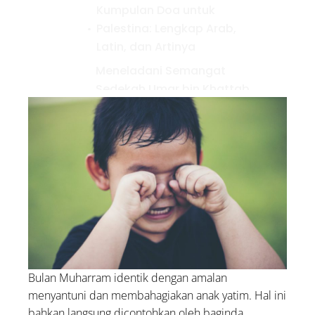
Kumpulan Doa untuk
Palestina: Lengkap Arab,
Latin, dan Artinya
Meneladani Semangat
Sedekah Umar bin Khattab,
Berlomba dengan Abu Bakar
As-Shiddiq
99 Asmaul Husna Lengkap
dengan Artinya
Bulan Muharram identik dengan amalan
menyantuni dan membahagiakan anak yatim. Hal ini
bahkan langsung dicontohkan oleh baginda