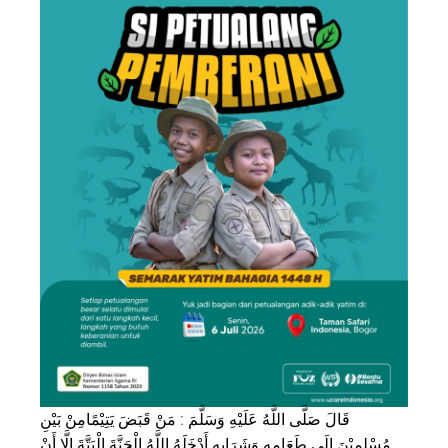
قَالَ صَلَّى اللَّهُ عَلَيْهِ وَسَلَّمَ : مَنْ قَبَضَ يَتِيْمًامِنْ بَيْنِ
مُسْلِمِيْنَ إِلَى طَعَامِهِ وَشَرَابِهِ أَدْخَلَهُ اللَّهُ الْجَنَّةَ الْبَتَّةَ اِلَّا أَنْ