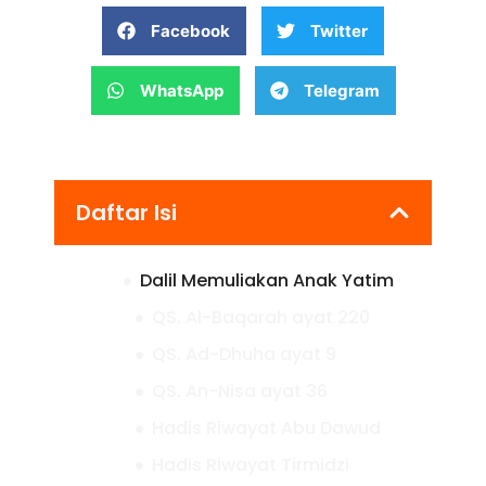
Facebook
Twitter
WhatsApp
Telegram
Daftar Isi
Dalil Memuliakan Anak Yatim
QS. Al-Baqarah ayat 220
QS. Ad-Dhuha ayat 9
QS. An-Nisa ayat 36
Hadis Riwayat Abu Dawud
Hadis Riwayat Tirmidzi