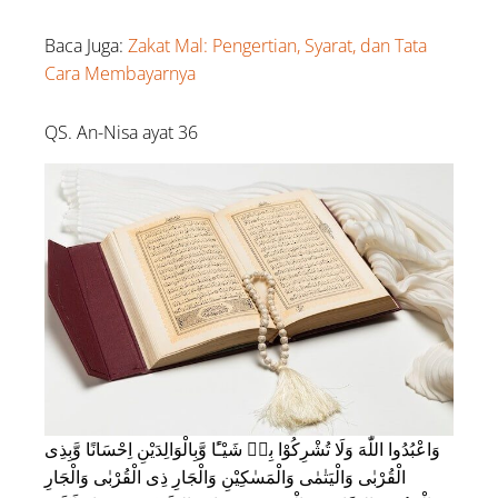
Baca Juga:
Zakat Mal: Pengertian, Syarat, dan Tata
Cara Membayarnya
QS. An-Nisa ayat 36
وَاعْبُدُوا اللّٰهَ وَلَا تُشْرِكُوْا بِهٖ شَيْـًٔا وَّبِالْوَالِدَيْنِ اِحْسَانًا وَّبِذِى
الْقُرْبٰى وَالْيَتٰمٰى وَالْمَسٰكِيْنِ وَالْجَارِ ذِى الْقُرْبٰى وَالْجَارِ