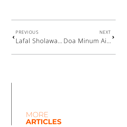
Prev
Next
PREVIOUS
NEXT
Lafal Sholawat Jibril: Banyak Manfaat bagi yang Mengamalkannya
Doa Minum Air Zamzam, Adab, dan Keutamaannya
MORE
ARTICLES