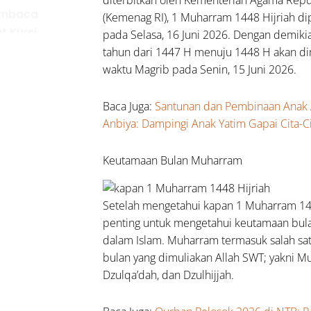
mbaca
(Kemenag RI), 1 Muharram 1448 Hijriah di
t Kursi
pada Selasa, 16 Juni 2026. Dengan demiki
uai
tahun dari 1447 H menuju 1448 H akan di
uran
waktu Magrib pada Senin, 15 Juni 2026.
ulullah
Baca Juga:
Santunan dan Pembinaan Anak
lehkah
Anbiya: Dampingi Anak Yatim Gapai Cita-C
nggunakan
at untuk
Keutamaan Bulan Muharram
ya
ngobatan
ng Sakit?
Setelah mengetahui kapan 1 Muharram 144
penting untuk mengetahui keutamaan bu
mpulan
dalam Islam. Muharram termasuk salah sa
a
bulan yang dimuliakan Allah SWT; yakni M
uk
Dzulqa’dah, dan Dzulhijjah.
estina:
ngkap