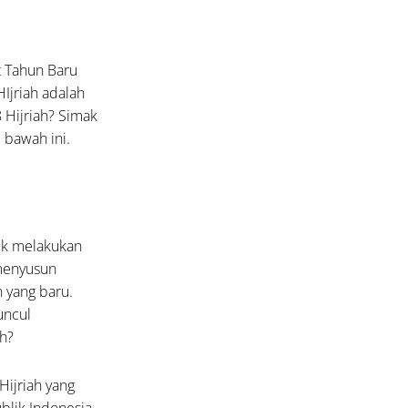
t Tahun Baru
Ijriah adalah
Hijriah? Simak
 bawah ini.
uk melakukan
 menyusun
 yang baru.
uncul
h?
Hijriah yang
blik Indonesia