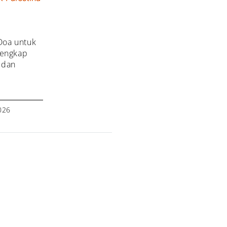
Doa untuk
Lengkap
, dan
026