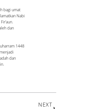
ah bagi umat
elamatkan Nabi
Fir’aun.
leh dan
Muharram 1448
 menjadi
badah dan
in.
Next
NEXT