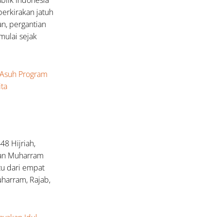
perkirakan jatuh
an, pergantian
mulai sejak
 Asuh Program
ita
8 Hijriah,
lan Muharram
tu dari empat
uharram, Rajab,