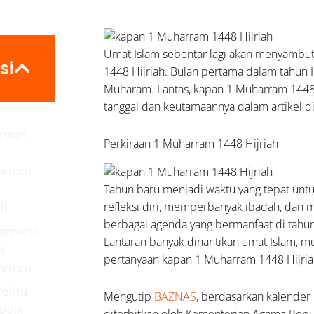
Umat Islam sebentar lagi akan menyambu
si
1448 Hijriah. Bulan pertama dalam tahun H
Muharam. Lantas, kapan 1 Muharram 1448 
tanggal dan keutamaannya dalam artikel di
iraan
Perkiraan 1 Muharram 1448 Hijriah
arram
Tahun baru menjadi waktu yang tepat unt
refleksi diri, memperbanyak ibadah, dan
ah
berbagai agenda yang bermanfaat di tahun
tamaan
Lantaran banyak dinantikan umat Islam, m
n
pertanyaan kapan 1 Muharram 1448 Hijria
arram
Waktu
Mengutip
BAZNAS
, berdasarkan kalender 
baik
diterbitkan oleh Kementerian Agama Repu