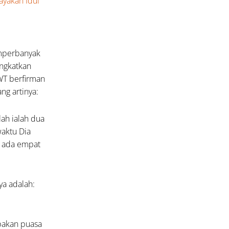
ayakan Idul
emperbanyak
ingkatkan
WT berfirman
ng artinya:
lah ialah dua
waktu Dia
a ada empat
a adalah:
pakan puasa