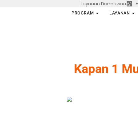
Layanan Dermawan
+
Skip
to
Open PROGRAM
Op
PROGRAM
LAYANAN
content
Kapan 1 Mu