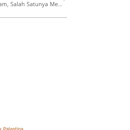
5 Amalan Bulan Muharram, Salah Satunya Mengasihi Anak Yatim