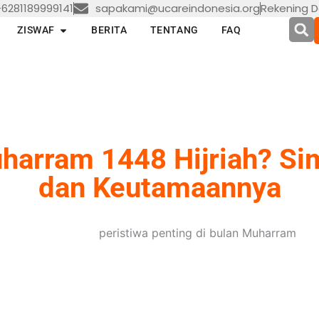
6281189999141
sapakami@ucareindonesia.org
Rekening D
en LAYANAN
Open ZISWAF
ZISWAF
BERITA
TENTANG
FAQ
harram 1448 Hijriah? Si
dan Keutamaannya