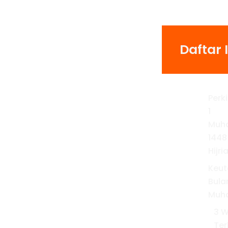
Daftar I
Perk
1
Muh
1448
Hijri
Keu
Bula
Muh
3 
Ter