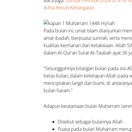
Baca Juga:
Qurban Pelosok 2026 di NTB: R
b,
Adha Penuh Kehangatan
in, dan
inya
Pada bulan ini, umat Islam dianjurkan m
amal ibadah, berpuasa sunnah, serta men
kualitas keimanan dan ketakwaan. Allah S
dalam Al-Qur’an Surat At-Taubah ayat 36 ya
“Sesungguhnya bilangan bulan pada sisi Al
belas bulan, dalam ketetapan Allah pada 
menciptakan langit dan bumi, di antarany
bulan haram.”
Adapun keutamaan bulan Muharram lainny
Disebut sebagai bulannya Allah
Puasa pada bulan Muharram meru