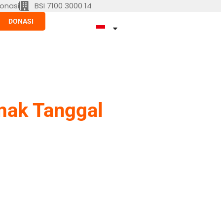
onasi
BSI 7100 3000 14
DONASI
mak Tanggal