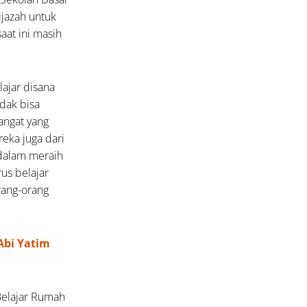
ijazah untuk
aat ini masih
lajar disana
idak bisa
angat yang
eka juga dari
dalam meraih
us belajar
rang-orang
Abi Yatim
Belajar Rumah