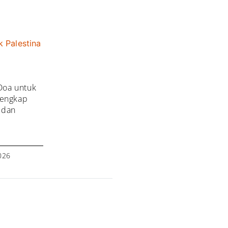
Doa untuk
Lengkap
, dan
026