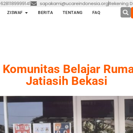
6281189999141
sapakami@ucareindonesia.org
Rekening D
en LAYANAN
Open ZISWAF
ZISWAF
BERITA
TENTANG
FAQ
Komunitas Belajar Ruma
Jatiasih Bekasi