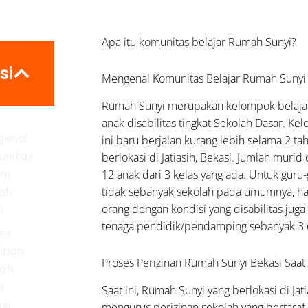
Apa itu komunitas belajar Rumah Sunyi?
si
Mengenal Komunitas Belajar Rumah Sunyi
Rumah Sunyi merupakan kelompok belajar
anak disabilitas tingkat Sekolah Dasar. Ke
genal
ini baru berjalan kurang lebih selama 2 ta
unitas
berlokasi di Jatiasih, Bekasi. Jumlah murid 
jar
12 anak dari 3 kelas yang ada. Untuk guru
tidak sebanyak sekolah pada umumnya, han
ah
orang dengan kondisi yang disabilitas juga 
i
tenaga pendidik/pendamping sebanyak 3 
es
zinan
Proses Perizinan Rumah Sunyi Bekasi Saat 
ah
i
Saat ini, Rumah Sunyi yang berlokasi di Ja
si
mengurus perizinan sekolah yang bertaraf