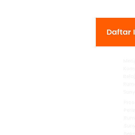
Daftar I
Men
Kom
Bela
Rum
Suny
Pros
Peri
Rum
Suny
Beka