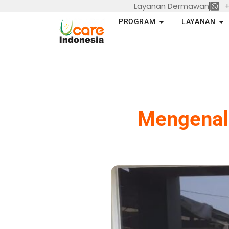
Layanan Dermawan
+
Skip
to
Open PROGRAM
Op
PROGRAM
LAYANAN
content
Mengenal 