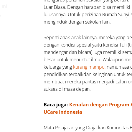
 Ini
Luar Biasa. Dengan harapan bisa memiliki 
lulusannya. Untuk perizinan Rumah Sunyi s
a
menginduk dengan sekolah lain.
jaran
g
Seperti anak-anak lainnya, mereka yang be
arkan
dengan kondisi spesial yaitu kondisi Tuli (t
unitas
mendengar dan bicara) juga memiliki sem
jar
besar untuk menuntut ilmu. Walaupun mer
ah
keluarga yang
kurang mampu
, namun asa 
i
pendidikan terbaikdan keinginan untuk ter
Waktu
membuat mereka pantas menjadi calon o
baik
sukses di masa depan.
mbaca
t Kursi
Baca juga:
Kenalan dengan Program 
uai
UCare Indonesia
uran
ulullah
Mata Pelajaran yang Diajarkan Komunitas 