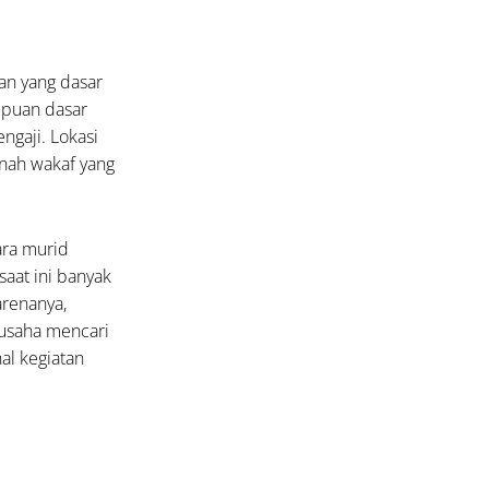
an yang dasar
mpuan dasar
ngaji. Lokasi
anah wakaf yang
ara murid
aat ini banyak
renanya,
rusaha mencari
al kegiatan