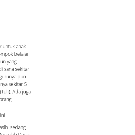
 untuk anak-
lompok belajar
hun yang
di sana sekitar
-gurunya pun
ya sekitar 5
(Tuli). Ada juga
orang.
Ini
tiasih sedang
 Sekolah Dasar