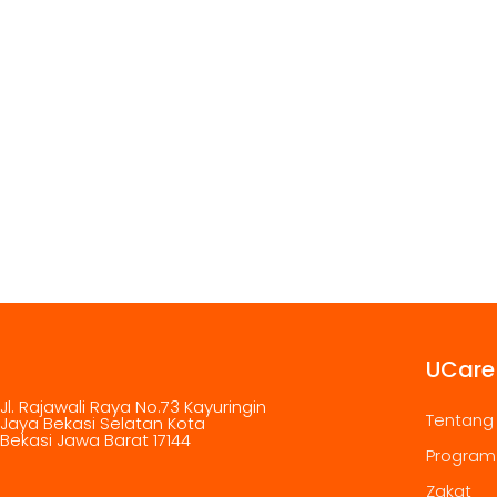
UCare
Jl. Rajawali Raya No.73 Kayuringin
Tentang
Jaya Bekasi Selatan Kota
Bekasi Jawa Barat 17144
Program
Zakat