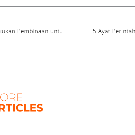
Peduli Yatim, UCare Lakukan Pembinaan untuk Anak Yatim
5 Ayat Perinta
ORE
RTICLES