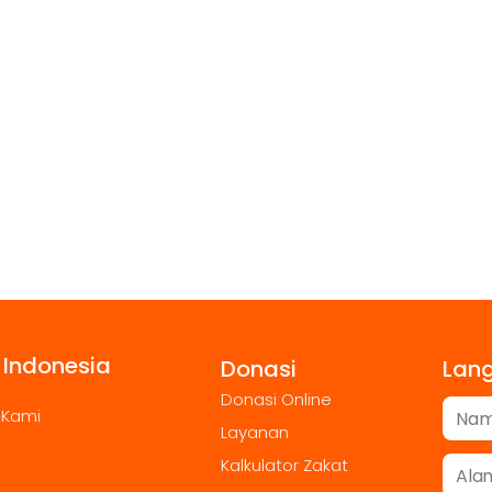
 Indonesia
Donasi
Lan
Donasi Online
 Kami
Layanan
Kalkulator Zakat