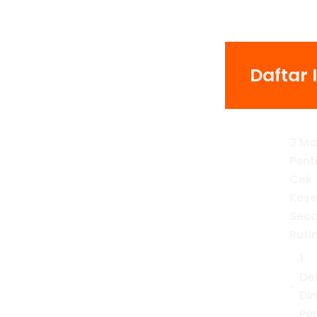
Daftar I
3 Ma
Pent
Cek
Kes
Seca
Ruti
1.
De
Din
Pe