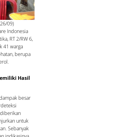
(26/09)
are Indonesia
tika, RT 2/RW 6,
ak 41 warga
hatan, berupa
erol.
miliki Hasil
erdampak besar
rdeteksi
 diberikan
njurkan untuk
atan. Sebanyak
n indikasinya.