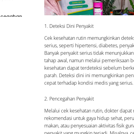
ncegahan
yakit
1. Deteksi Dini Penyakit
Cek kesehatan rutin memungkinkan deteksi
mantau
serius, seperti hipertensi, diabetes, penyak
disi
Banyak penyakit serius tidak menunjukkan
sehatan
tahap awal, namun melalui pemeriksaan b
kesehatan dapat terdeteksi sebelum ber
re
parah. Deteksi dini ini memungkinkan pe
nesia
cepat terhadap kondisi medis yang serius.
rkan
anis
2. Pencegahan Penyakit
gram
elolaan
Melalui cek kesehatan rutin, dokter dapa
akit
rekomendasi untuk gaya hidup sehat, per
is)
makan, atau penyesuaian aktivitas fisik g
anganan
penyakit yang mungkin terjadi. Misalnya, c