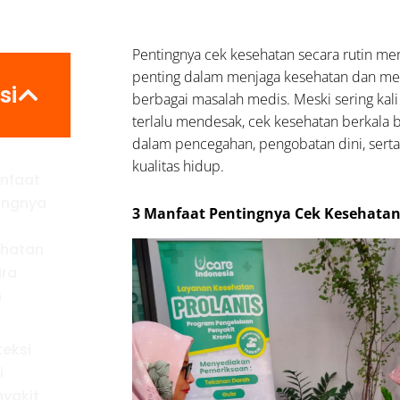
Pentingnya cek kesehatan secara rutin me
penting dalam menjaga kesehatan dan me
si
berbagai masalah medis. Meski sering kali
terlalu mendesak, cek kesehatan berkala 
dalam pencegahan, pengobatan dini, sert
kualitas hidup.
nfaat
ingnya
3 Manfaat Pentingnya Cek Kesehatan
ehatan
ra
n
teksi
i
nyakit