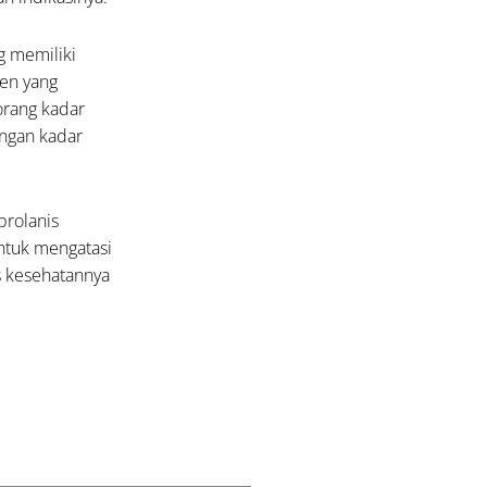
g memiliki
sien yang
 orang kadar
engan kadar
prolanis
ntuk mengatasi
as kesehatannya