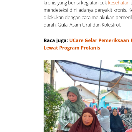
iap Hari,
kronis yang berisi kegiatan cek
kesehatan
lancarkan
mendeteksi dini adanya penyakit kronis. Ke
eki dan
dilakukan dengan cara melakukan pemeri
up Penuh
darah, Gula, Asam Urat dan Kolestrol.
rkah
Baca juga:
UCare Gelar Pemeriksaan
caan
Lewat Program Prolanis
a
nut
buh:
b,
in,
n
inya