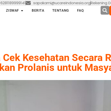
6281189999141
sapakami@ucareindonesia.org
Rekening D
en LAYANAN
Open ZISWAF
ZISWAF
BERITA
TENTANG
FAQ
 Cek Kesehatan Secara R
kan Prolanis untuk Masy