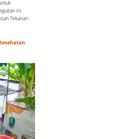
untuk
giatan ini
ksan Tekanan
 Kesehatan