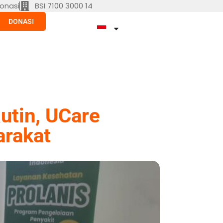
onasi
BSI 7100 3000 14
DONASI
utin, UCare
arakat