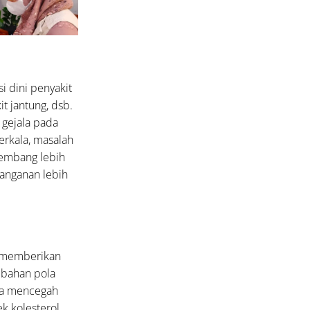
 dini penyakit
it jantung, dsb.
 gejala pada
erkala, masalah
kembang lebih
nanganan lebih
t memberikan
ubahan pola
una mencegah
ek kolesterol