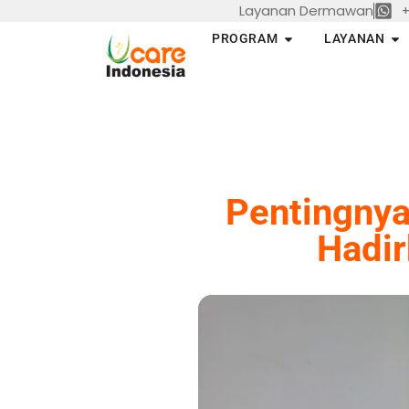
Layanan Dermawan
+
Skip
to
Open PROGRAM
Op
PROGRAM
LAYANAN
content
Pentingnya
Hadir