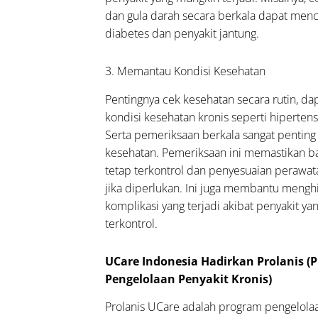
hadap
dan gula darah secara berkala dapat menc
diabetes dan penyakit jantung.
ga yang
liki
l Cek
3. Memantau Kondisi Kesehatan
gi
Pentingnya cek kesehatan secara rutin, d
a
kondisi kesehatan kronis seperti hipertens
tuk
Serta pemeriksaan berkala sangat pentin
ang
kesehatan. Pemeriksaan ini memastikan b
:
tetap terkontrol dan penyesuaian perawat
b,
jika diperlukan. Ini juga membantu mengh
in,
komplikasi yang terjadi akibat penyakit yan
terkontrol.
n
inya
UCare Indonesia Hadirkan Prolanis (
Pengelolaan Penyakit Kronis)
utamaan
dekah
Prolanis UCare adalah program pengelola