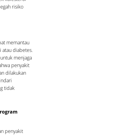
egah risiko
apat memantau
i atau diabetes.
g untuk menjaga
ahwa penyakit
an dilakukan
indari
g tidak
Program
an penyakit