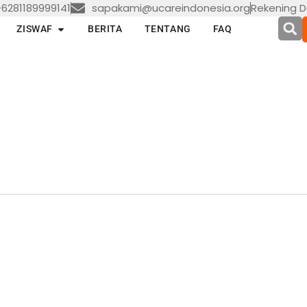
6281189999141
sapakami@ucareindonesia.org
Rekening D
en LAYANAN
Open ZISWAF
ZISWAF
BERITA
TENTANG
FAQ