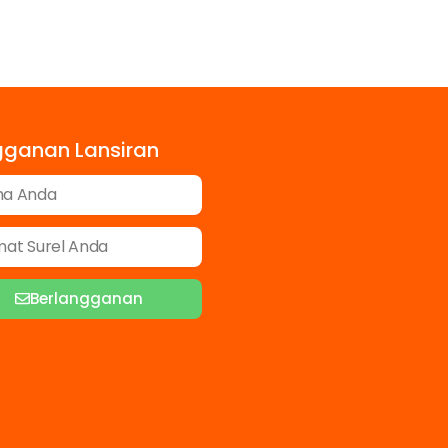
gganan Lansiran
Berlangganan