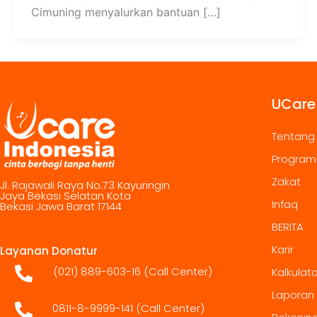
Cimuning menyalurkan bantuan […]
UCare
Tentang
Program
Zakat
Jl. Rajawali Raya No.73 Kayuringin
Jaya Bekasi Selatan Kota
Infaq
Bekasi Jawa Barat 17144
BERITA
Karir
Layanan Donatur
(021) 889-603-16
(Call Center)
Kalkulat
Laporan
0811-8-9999-141 (Call Center)