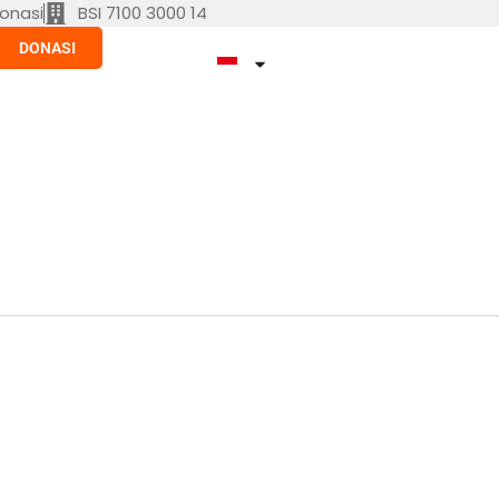
onasi
BSI 7100 3000 14
DONASI