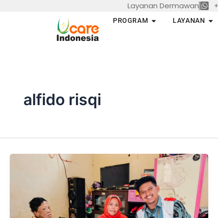
Layanan Dermawan
+
Skip
to
Open PROGRAM
Op
PROGRAM
LAYANAN
content
alfido risqi