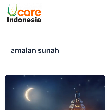
Skip
to
content
amalan sunah