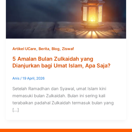
,
,
,
Artikel UCare
Berita
Blog
Ziswaf
5 Amalan Bulan Zulkaidah yang
Dianjurkan bagi Umat Islam, Apa Saja?
Anis
/
19 April, 2026
Setelah Ramadhan dan Syawal, umat Islam kini
memasuki bulan Zulkaidah. Bulan ini sering kali
terabaikan padahal Zulkaidah termasuk bulan yang
[…]