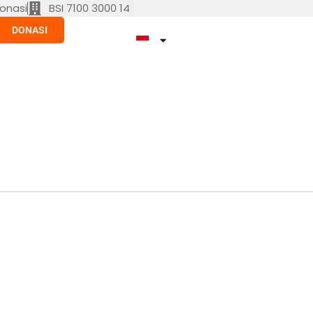
onasi
BSI 7100 3000 14
DONASI