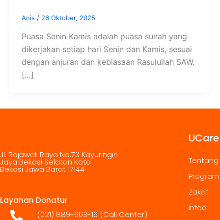
Anis
/
26 Oktober, 2025
Puasa Senin Kamis adalah puasa sunah yang
dikerjakan setiap hari Senin dan Kamis, sesuai
dengan anjuran dan kebiasaan Rasulullah SAW.
[…]
UCare
Jl. Rajawali Raya No.73 Kayuringin
Tentang
Jaya Bekasi Selatan Kota
Bekasi Jawa Barat 17144
Program
Zakat
Layanan Donatur
Infaq
(021) 889-603-16
(Call Center)