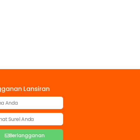
gganan Lansiran
Berlangganan