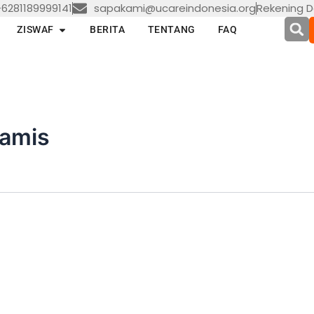
6281189999141
sapakami@ucareindonesia.org
Rekening D
en LAYANAN
Open ZISWAF
ZISWAF
BERITA
TENTANG
FAQ
kamis