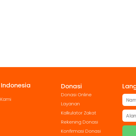
 Indonesia
Donasi
Lan
Donasi Online
 Kami
Layanan
Kalkulator Zakat
Rekening Donasi
Konfirmasi Donasi