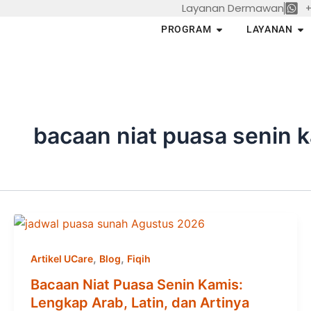
Layanan Dermawan
+
Skip
to
Open PROGRAM
Op
PROGRAM
LAYANAN
content
bacaan niat puasa senin 
,
,
Artikel UCare
Blog
Fiqih
Bacaan Niat Puasa Senin Kamis:
Lengkap Arab, Latin, dan Artinya