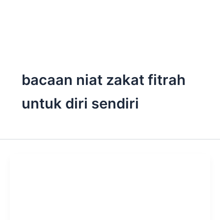
Skip
to
content
bacaan niat zakat fitrah
untuk diri sendiri