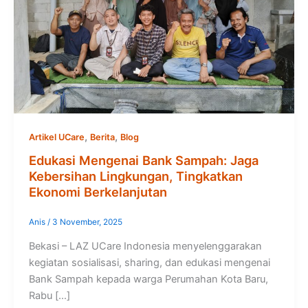
,
,
Artikel UCare
Berita
Blog
Edukasi Mengenai Bank Sampah: Jaga
Kebersihan Lingkungan, Tingkatkan
Ekonomi Berkelanjutan
Anis
/
3 November, 2025
Bekasi – LAZ UCare Indonesia menyelenggarakan
kegiatan sosialisasi, sharing, dan edukasi mengenai
Bank Sampah kepada warga Perumahan Kota Baru,
Rabu […]