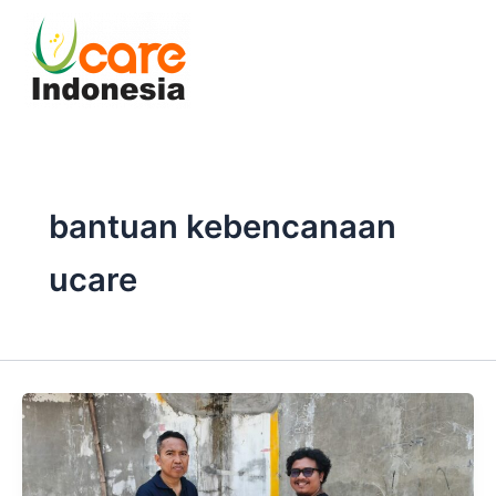
Skip
to
content
bantuan kebencanaan
ucare