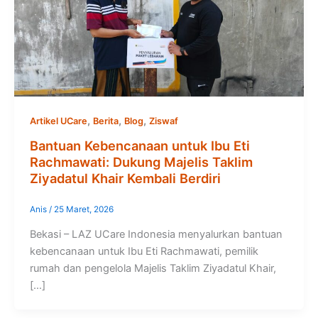
,
,
,
Artikel UCare
Berita
Blog
Ziswaf
Bantuan Kebencanaan untuk Ibu Eti
Rachmawati: Dukung Majelis Taklim
Ziyadatul Khair Kembali Berdiri
Anis
/
25 Maret, 2026
Bekasi – LAZ UCare Indonesia menyalurkan bantuan
kebencanaan untuk Ibu Eti Rachmawati, pemilik
rumah dan pengelola Majelis Taklim Ziyadatul Khair,
[…]