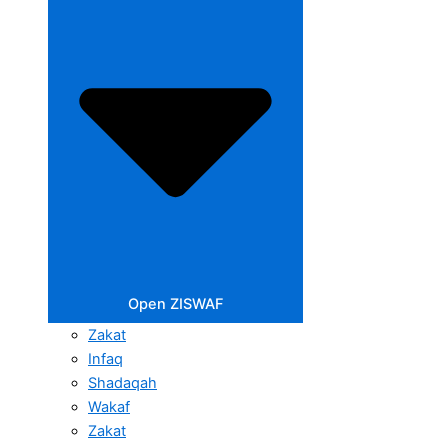
Open ZISWAF
Zakat
Infaq
Shadaqah
Wakaf
Zakat