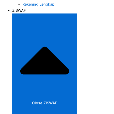
Rekening Lengkap
ZISWAF
Close ZISWAF