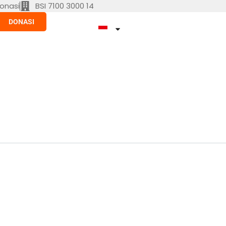
onasi
BSI 7100 3000 14
DONASI