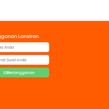
gganan Lansiran
Berlangganan