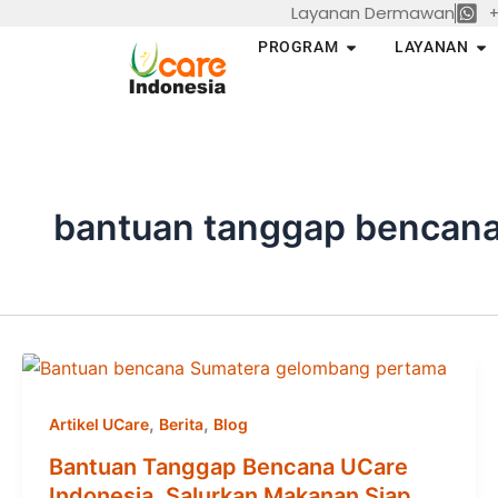
Layanan Dermawan
+
Skip
to
Open PROGRAM
Op
PROGRAM
LAYANAN
content
bantuan tanggap bencana
,
,
Artikel UCare
Berita
Blog
Bantuan Tanggap Bencana UCare
Indonesia, Salurkan Makanan Siap