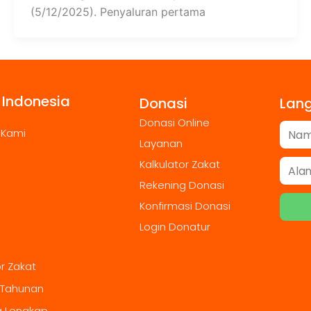
(5/12/2025). Penyaluran pertama
 Indonesia
Donasi
Lan
Donasi Online
 Kami
Layanan
Kalkulator Zakat
Rekening Donasi
Konfirmasi Donasi
Login Donatur
or Zakat
 Tahunan
g Lengkap