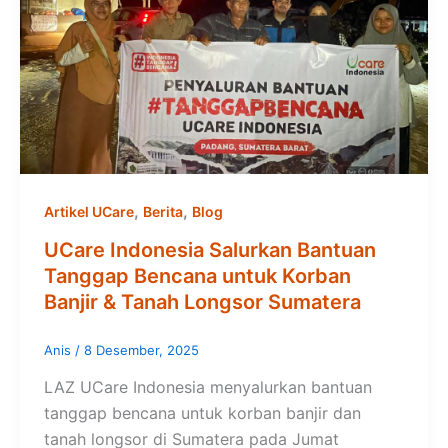
,
,
Artikel UCare
Berita
Blog
UCare Indonesia Salurkan Bantuan
Tanggap Bencana untuk Korban
Banjir & Tanah Longsor Sumatera
Anis
/
8 Desember, 2025
LAZ UCare Indonesia menyalurkan bantuan
tanggap bencana untuk korban banjir dan
tanah longsor di Sumatera pada Jumat