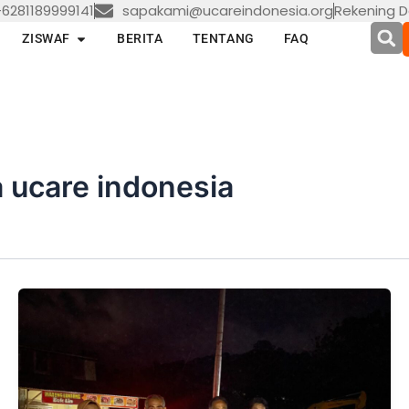
6281189999141
sapakami@ucareindonesia.org
Rekening D
en LAYANAN
Open ZISWAF
ZISWAF
BERITA
TENTANG
FAQ
 ucare indonesia