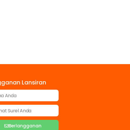
gganan Lansiran
Berlangganan