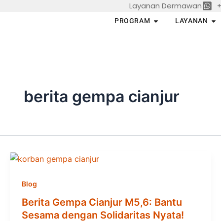
Layanan Dermawan
+
Skip
to
Open PROGRAM
Op
PROGRAM
LAYANAN
content
berita gempa cianjur
Blog
Berita Gempa Cianjur M5,6: Bantu
Sesama dengan Solidaritas Nyata!