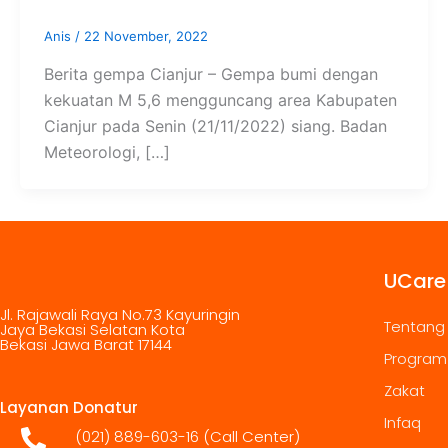
Anis
/
22 November, 2022
Berita gempa Cianjur – Gempa bumi dengan
kekuatan M 5,6 mengguncang area Kabupaten
Cianjur pada Senin (21/11/2022) siang. Badan
Meteorologi, […]
UCare
Jl. Rajawali Raya No.73 Kayuringin
Tentang
Jaya Bekasi Selatan Kota
Bekasi Jawa Barat 17144
Program
Zakat
Layanan Donatur
Infaq
(021) 889-603-16
(Call Center)