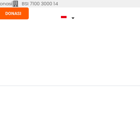
onasi
BSI 7100 3000 14
DONASI