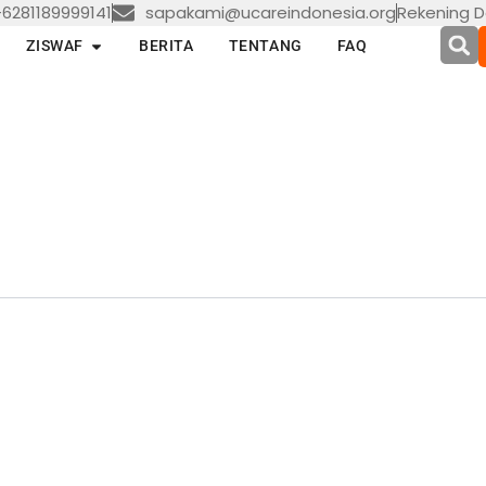
6281189999141
sapakami@ucareindonesia.org
Rekening D
en LAYANAN
Open ZISWAF
ZISWAF
BERITA
TENTANG
FAQ