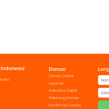
 Indonesia
Donasi
Lan
Donasi Online
 Kami
Layanan
Kalkulator Zakat
Rekening Donasi
Konfirmasi Donasi