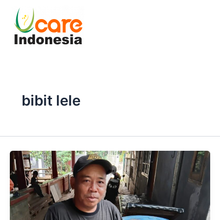
Skip
to
content
bibit lele