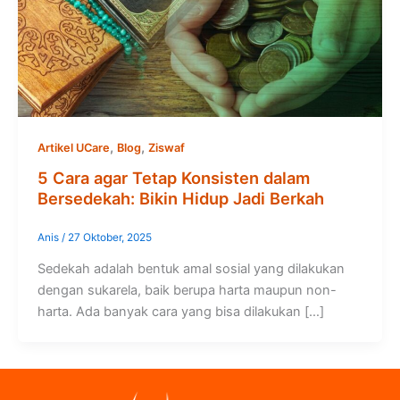
,
,
Artikel UCare
Blog
Ziswaf
5 Cara agar Tetap Konsisten dalam
Bersedekah: Bikin Hidup Jadi Berkah
Anis
/
27 Oktober, 2025
Sedekah adalah bentuk amal sosial yang dilakukan
dengan sukarela, baik berupa harta maupun non-
harta. Ada banyak cara yang bisa dilakukan […]