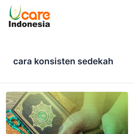
Skip
to
content
cara konsisten sedekah