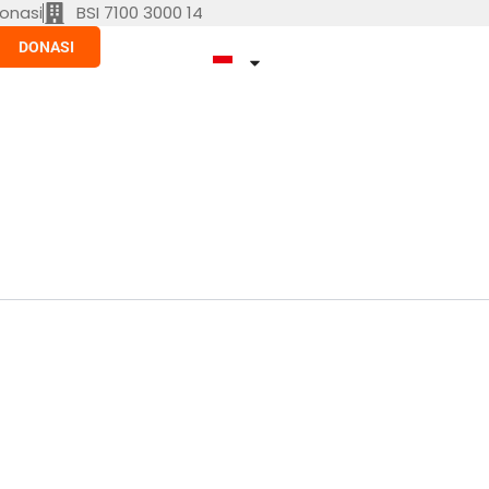
onasi
BSI 7100 3000 14
DONASI