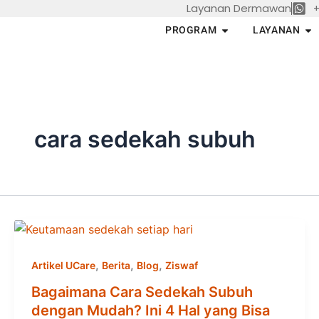
Layanan Dermawan
+
Skip
to
Open PROGRAM
Op
PROGRAM
LAYANAN
content
cara sedekah subuh
,
,
,
Artikel UCare
Berita
Blog
Ziswaf
Bagaimana Cara Sedekah Subuh
dengan Mudah? Ini 4 Hal yang Bisa