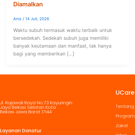
Diamalkan
Anis
/
14 Juli, 2026
Waktu subuh termasuk waktu terbaik untuk
bersedekah. Sedekah subuh juga memiliki
banyak keutamaan dan manfaat, tak hanya
bagi yang memberikan […]
UCare
Jl. Rajawali Raya No.73 Kayuringin
Tentang
Jaya Bekasi Selatan Kota
Bekasi Jawa Barat 17144
Program
Zakat
Layanan Donatur