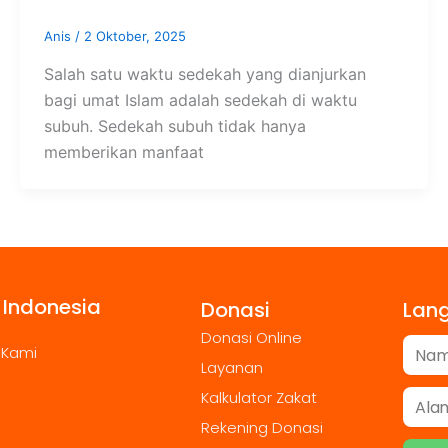
Anis
/
2 Oktober, 2025
Salah satu waktu sedekah yang dianjurkan
bagi umat Islam adalah sedekah di waktu
subuh. Sedekah subuh tidak hanya
memberikan manfaat
 Indonesia
Donasi
Lan
Donasi Online
 Kami
Layanan
Kalkulator Zakat
Rekening Donasi