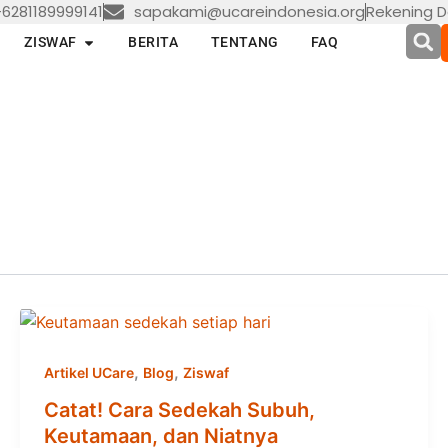
6281189999141
sapakami@ucareindonesia.org
Rekening D
en LAYANAN
Open ZISWAF
ZISWAF
BERITA
TENTANG
FAQ
,
,
Artikel UCare
Blog
Ziswaf
Catat! Cara Sedekah Subuh,
Keutamaan, dan Niatnya