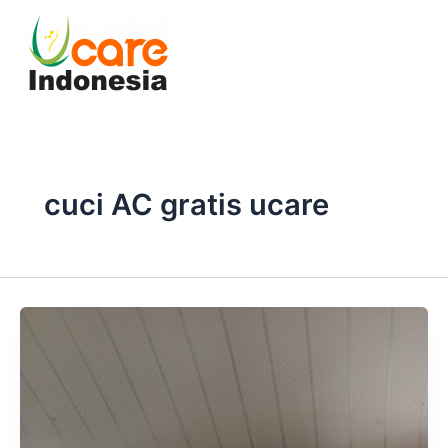
Skip
to
content
cuci AC gratis ucare