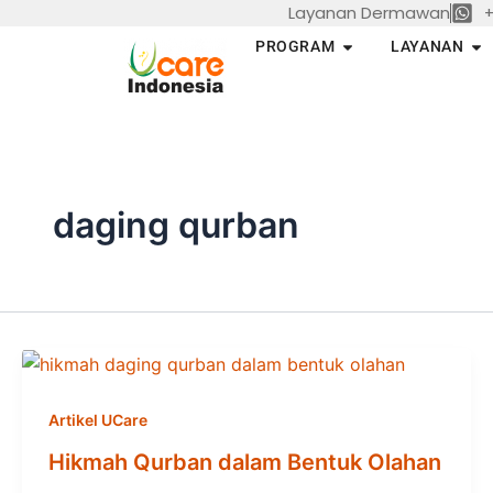
Layanan Dermawan
+
Skip
to
Open PROGRAM
Op
PROGRAM
LAYANAN
content
daging qurban
Artikel UCare
Hikmah Qurban dalam Bentuk Olahan