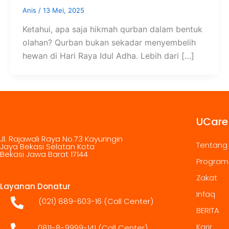
Anis
/
13 Mei, 2025
Ketahui, apa saja hikmah qurban dalam bentuk
olahan? Qurban bukan sekadar menyembelih
hewan di Hari Raya Idul Adha. Lebih dari […]
UCare
Jl. Rajawali Raya No.73 Kayuringin
Tentang
Jaya Bekasi Selatan Kota
Bekasi Jawa Barat 17144
Program
Zakat
Layanan Donatur
Infaq
(021) 889-603-16
(Call Center)
BERITA
Karir
0811-8-9999-141 (Call Center)