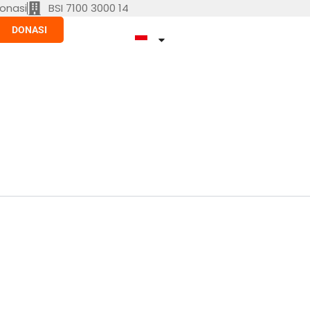
onasi
BSI 7100 3000 14
DONASI