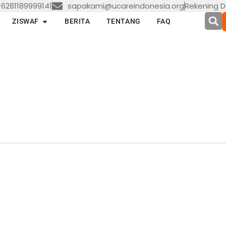
6281189999141
sapakami@ucareindonesia.org
Rekening D
en LAYANAN
Open ZISWAF
ZISWAF
BERITA
TENTANG
FAQ