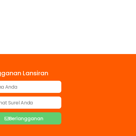
gganan Lansiran
Berlangganan