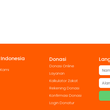
 Indonesia
Donasi
Lan
Donasi Online
 Kami
Layanan
Kalkulator Zakat
Rekening Donasi
Konfirmasi Donasi
Login Donatur