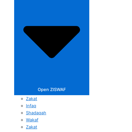
Open ZISWAF
Zakat
Infaq
Shadaqah
Wakaf
Zakat