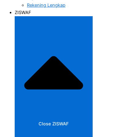
Rekening Lengkap
ZISWAF
Close ZISWAF