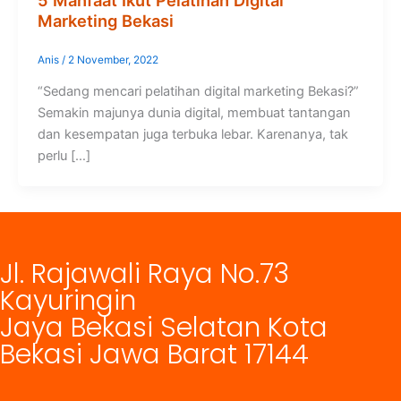
5 Manfaat Ikut Pelatihan Digital
Marketing Bekasi
Anis
/
2 November, 2022
“Sedang mencari pelatihan digital marketing Bekasi?”
Semakin majunya dunia digital, membuat tantangan
dan kesempatan juga terbuka lebar. Karenanya, tak
perlu […]
Jl. Rajawali Raya No.73
Kayuringin
Jaya Bekasi Selatan Kota
Bekasi Jawa Barat 17144