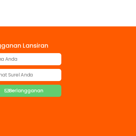
gganan Lansiran
Berlangganan