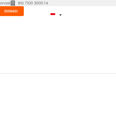
onasi
BSI 7100 3000 14
DONASI