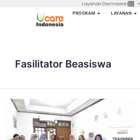
Layanan Dermawan
+
Skip
to
Open PROGRAM
Op
PROGRAM
LAYANAN
content
Fasilitator Beasiswa