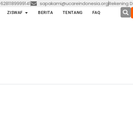
6281189999141
sapakami@ucareindonesia.org
Rekening D
en LAYANAN
Open ZISWAF
ZISWAF
BERITA
TENTANG
FAQ