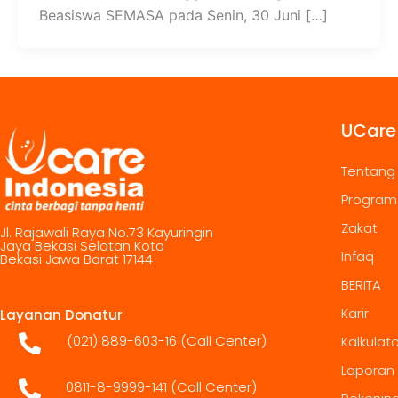
Beasiswa SEMASA pada Senin, 30 Juni […]
UCare
Tentang
Program
Zakat
Jl. Rajawali Raya No.73 Kayuringin
Jaya Bekasi Selatan Kota
Infaq
Bekasi Jawa Barat 17144
BERITA
Karir
Layanan Donatur
(021) 889-603-16
(Call Center)
Kalkulat
Laporan
0811-8-9999-141 (Call Center)