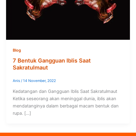
Blog
7 Bentuk Gangguan Iblis Saat
Sakratulmaut
Anis
/
14 November, 2022
Kedatangan dan Gangguan Iblis Saat Sakratulmaut
Ketika seseorang akan meninggal dunia, iblis akan
mendatanginya dalam berbagai macam bentuk dan
rupa. […]