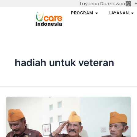
Layanan Dermawan
+
Skip
to
Open PROGRAM
Op
PROGRAM
LAYANAN
content
hadiah untuk veteran