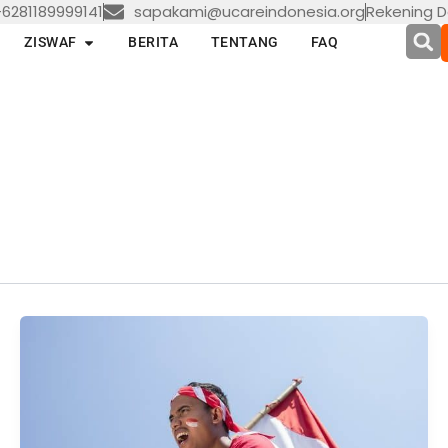
6281189999141
sapakami@ucareindonesia.org
Rekening D
en LAYANAN
Open ZISWAF
ZISWAF
BERITA
TENTANG
FAQ