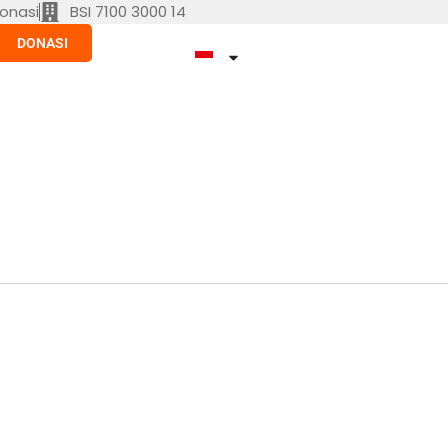
onasi
BSI 7100 3000 14
DONASI