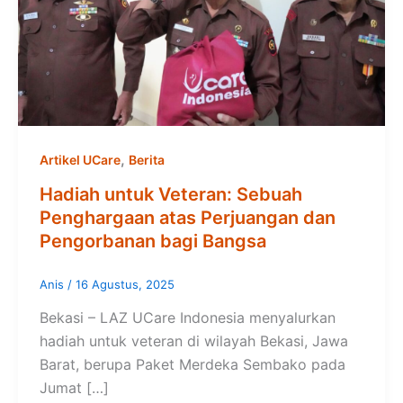
,
Artikel UCare
Berita
Hadiah untuk Veteran: Sebuah
Penghargaan atas Perjuangan dan
Pengorbanan bagi Bangsa
Anis
/
16 Agustus, 2025
Bekasi – LAZ UCare Indonesia menyalurkan
hadiah untuk veteran di wilayah Bekasi, Jawa
Barat, berupa Paket Merdeka Sembako pada
Jumat […]