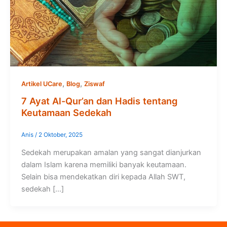
,
,
Artikel UCare
Blog
Ziswaf
7 Ayat Al-Qur’an dan Hadis tentang
Keutamaan Sedekah
Anis
/
2 Oktober, 2025
Sedekah merupakan amalan yang sangat dianjurkan
dalam Islam karena memiliki banyak keutamaan.
Selain bisa mendekatkan diri kepada Allah SWT,
sedekah […]