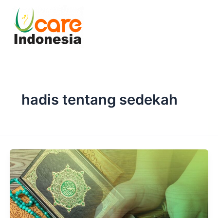
Skip
to
content
hadis tentang sedekah