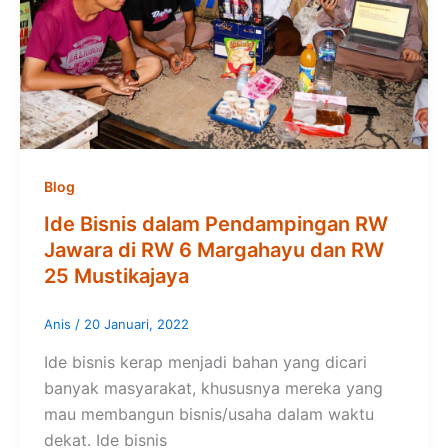
Blog
Ide Bisnis dalam Pendampingan RW
Jawara di RW 6 Margahayu dan RW
25 Mustikajaya
Anis
/
20 Januari, 2022
Ide bisnis kerap menjadi bahan yang dicari
banyak masyarakat, khususnya mereka yang
mau membangun bisnis/usaha dalam waktu
dekat. Ide bisnis