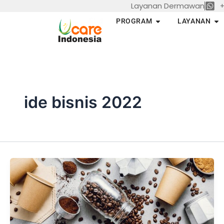
Layanan Dermawan
+
Skip
to
Open PROGRAM
Op
PROGRAM
LAYANAN
content
ide bisnis 2022