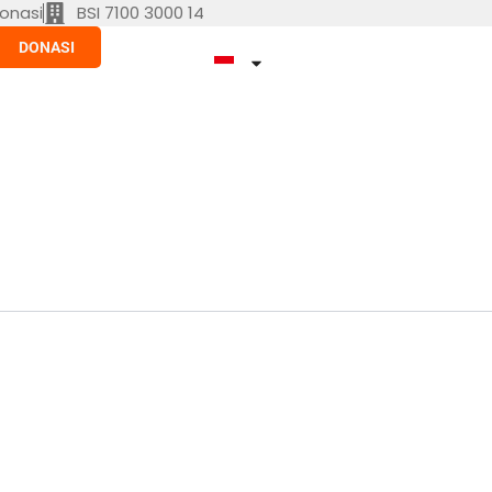
onasi
BSI 7100 3000 14
DONASI