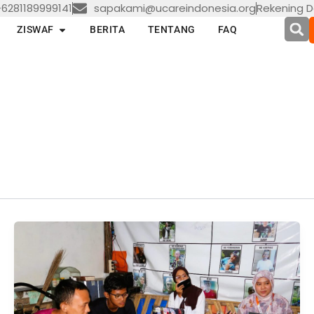
6281189999141
sapakami@ucareindonesia.org
Rekening D
en LAYANAN
Open ZISWAF
ZISWAF
BERITA
TENTANG
FAQ