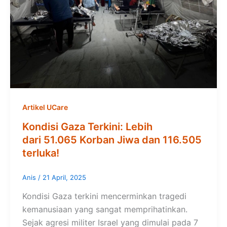
Artikel UCare
Kondisi Gaza Terkini: Lebih
dari 51.065 Korban Jiwa dan 116.505
terluka!
Anis
/
21 April, 2025
Kondisi Gaza terkini mencerminkan tragedi
kemanusiaan yang sangat memprihatinkan.
Sejak agresi militer Israel yang dimulai pada 7