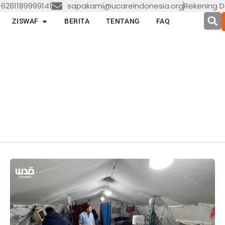
6281189999141
sapakami@ucareindonesia.org
Rekening D
en LAYANAN
Open ZISWAF
ZISWAF
BERITA
TENTANG
FAQ