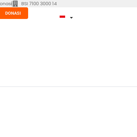
onasi
BSI 7100 3000 14
DONASI