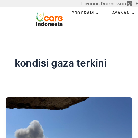
Layanan Dermawan
+
Skip
to
Open PROGRAM
Op
PROGRAM
LAYANAN
content
kondisi gaza terkini