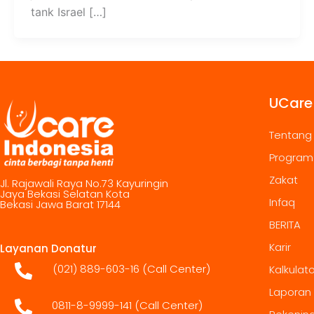
tank Israel […]
UCare
Tentang
Program
Zakat
Jl. Rajawali Raya No.73 Kayuringin
Jaya Bekasi Selatan Kota
Infaq
Bekasi Jawa Barat 17144
BERITA
Karir
Layanan Donatur
(021) 889-603-16
(Call Center)
Kalkulat
Laporan
0811-8-9999-141 (Call Center)