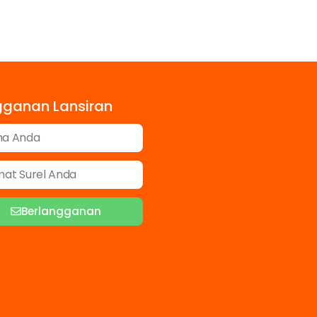
gganan Lansiran
Berlangganan