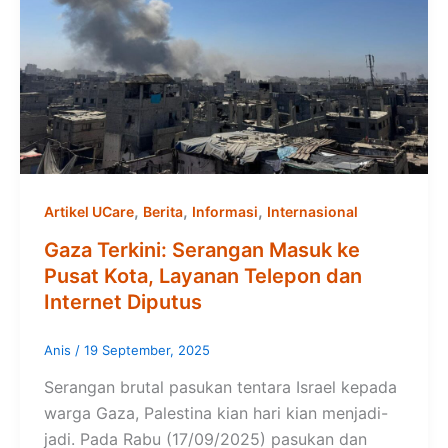
,
,
,
Artikel UCare
Berita
Informasi
Internasional
Gaza Terkini: Serangan Masuk ke
Pusat Kota, Layanan Telepon dan
Internet Diputus
Anis
/
19 September, 2025
Serangan brutal pasukan tentara Israel kepada
warga Gaza, Palestina kian hari kian menjadi-
jadi. Pada Rabu (17/09/2025) pasukan dan