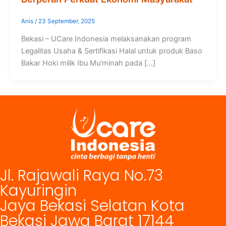
Anis
/
23 September, 2025
Bekasi – UCare Indonesia melaksanakan program
Legalitas Usaha & Sertifikasi Halal untuk produk Baso
Bakar Hoki milik Ibu Mu’minah pada […]
Jl. Rajawali Raya No.73
Kayuringin
Jaya Bekasi Selatan Kota
Bekasi Jawa Barat 17144