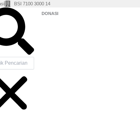
si
BSI 7100 3000 14
h
DONASI