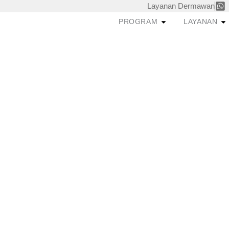
Skip
Layanan Dermawan
to
Open PROGRAM
O
PROGRAM
LAYANAN
content