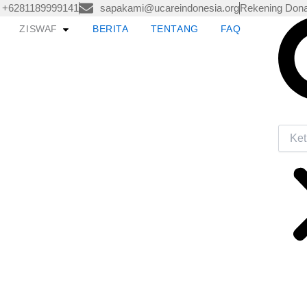
+6281189999141
sapakami@ucareindonesia.org
Rekening Dona
Searc
pen LAYANAN
Open ZISWAF
ZISWAF
BERITA
TENTANG
FAQ