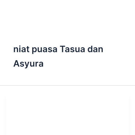
Skip
to
content
niat puasa Tasua dan
Asyura