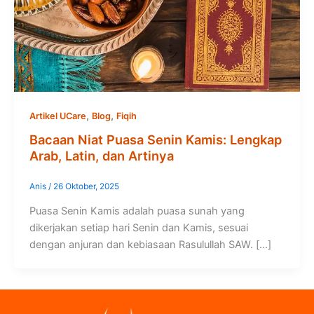
,
,
Artikel UCare
Blog
Fiqih
Bacaan Niat Puasa Senin Kamis: Lengkap
Arab, Latin, dan Artinya
Anis
/
26 Oktober, 2025
Puasa Senin Kamis adalah puasa sunah yang
dikerjakan setiap hari Senin dan Kamis, sesuai
dengan anjuran dan kebiasaan Rasulullah SAW. […]