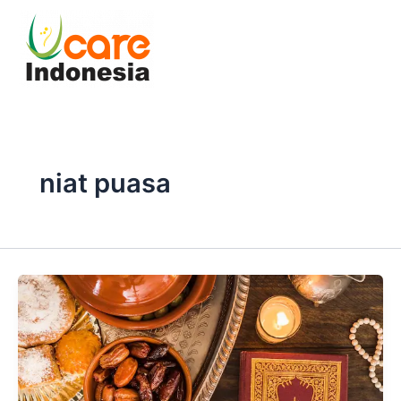
Skip
to
content
niat puasa