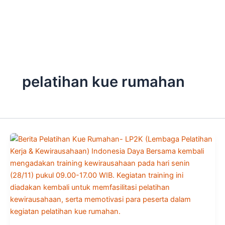
Skip
to
content
pelatihan kue rumahan